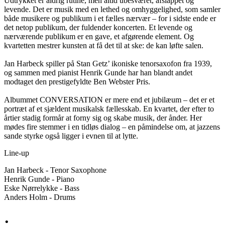
Udtrykket er aldrig rutine, men altid ubesværet, afslappet og
levende. Det er musik med en lethed og omhyggelighed, som samler
både musikere og publikum i et fælles nærvær – for i sidste ende er
det netop publikum, der fuldender koncerten. Et levende og
nærværende publikum er en gave, et afgørende element. Og
kvartetten mestrer kunsten at få det til at ske: de kan løfte salen.
Jan Harbeck spiller på Stan Getz’ ikoniske tenorsaxofon fra 1939,
og sammen med pianist Henrik Gunde har han blandt andet
modtaget den prestigefyldte Ben Webster Pris.
Albummet CONVERSATION er mere end et jubilæum – det er et
portræt af et sjældent musikalsk fællesskab. En kvartet, der efter to
årtier stadig formår at forny sig og skabe musik, der ånder. Her
mødes fire stemmer i en tidløs dialog – en påmindelse om, at jazzens
sande styrke også ligger i evnen til at lytte.
Line-up
Jan Harbeck - Tenor Saxophone
Henrik Gunde - Piano
Eske Nørrelykke - Bass
Anders Holm - Drums
·