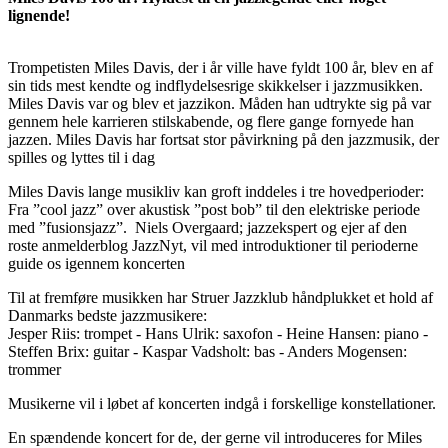
lignende!
Trompetisten Miles Davis, der i år ville have fyldt 100 år, blev en af
sin tids mest kendte og indflydelsesrige skikkelser i jazzmusikken.
Miles Davis var og blev et jazzikon. Måden han udtrykte sig på var
gennem hele karrieren stilskabende, og flere gange fornyede han
jazzen. Miles Davis har fortsat stor påvirkning på den jazzmusik, der
spilles og lyttes til i dag
Miles Davis lange musikliv kan groft inddeles i tre hovedperioder:
Fra ”cool jazz” over akustisk ”post bob” til den elektriske periode
med ”fusionsjazz”. Niels Overgaard; jazzekspert og ejer af den
roste anmelderblog JazzNyt, vil med introduktioner til perioderne
guide os igennem koncerten
Til at fremføre musikken har Struer Jazzklub håndplukket et hold af
Danmarks bedste jazzmusikere:
Jesper Riis: trompet - Hans Ulrik: saxofon - Heine Hansen: piano -
Steffen Brix: guitar - Kaspar Vadsholt: bas - Anders Mogensen:
trommer
Musikerne vil i løbet af koncerten indgå i forskellige konstellationer.
En spændende koncert for de, der gerne vil introduceres for Miles