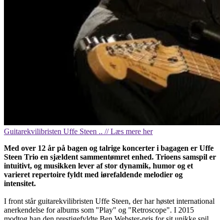
Guitarekvilibristen Uffe Steen .. // Læs mere her
Med over 12 år på bagen og talrige koncerter i bagagen er Uffe
Steen Trio en sjældent sammentømret enhed. Trioens samspil er
intuitivt, og musikken lever af stor dynamik, humor og et
varieret repertoire fyldt med iørefaldende melodier og
intensitet.
I front står guitarekvilibristen Uffe Steen, der har høstet international
anerkendelse for albums som "Play" og "Retroscope". I 2015
modtog han den prestigefyldte Ben Webster-pris for sit unikke spil,