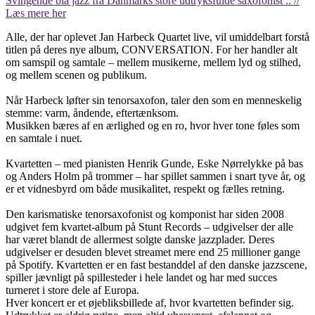
Svingende blå jazz fra Danmarks store udtryksfulde saxofonist .. //
Læs mere her
Alle, der har oplevet Jan Harbeck Quartet live, vil umiddelbart forstå
titlen på deres nye album, CONVERSATION. For her handler alt
om samspil og samtale – mellem musikerne, mellem lyd og stilhed,
og mellem scenen og publikum.
Når Harbeck løfter sin tenorsaxofon, taler den som en menneskelig
stemme: varm, åndende, eftertænksom.
Musikken bæres af en ærlighed og en ro, hvor hver tone føles som
en samtale i nuet.
Kvartetten – med pianisten Henrik Gunde, Eske Nørrelykke på bas
og Anders Holm på trommer – har spillet sammen i snart tyve år, og
er et vidnesbyrd om både musikalitet, respekt og fælles retning.
Den karismatiske tenorsaxofonist og komponist har siden 2008
udgivet fem kvartet-album på Stunt Records – udgivelser der alle
har været blandt de allermest solgte danske jazzplader. Deres
udgivelser er desuden blevet streamet mere end 25 millioner gange
på Spotify. Kvartetten er en fast bestanddel af den danske jazzscene,
spiller jævnligt på spillesteder i hele landet og har med succes
turneret i store dele af Europa.
Hver koncert er et øjebliksbillede af, hvor kvartetten befinder sig.