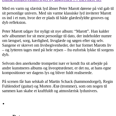
Med en varm og sfærisk lyd åbner Peter Marott dørene på vid gab til
sit personlige univers. Med sin varme klassiske lyd inviterer Marott
os ind i et rum, hvor der er plads til både glædesfyldte grooves og
dyb refleksion.
Peter Marott udgav for nyligt sit nye album: “Marott”. Han kalder
selv albummet for sit mest personlige til dato, der indeholder numre
om længsel, sorg, kærlighed, livsglæde og søgen efter sig selv.
Sangene er skrevet om livsbegivenheder, der har formet Marotts liv
– og lytteren tages med på hele rejsen – fra euforisk lykke til sorgens
dyb.
Selvom den anerkendte trompetist især er kendt fra sit arbejde på
andre kunstneres albums og liveoptrædener, er det nu, at hans egne
kompositioner ser dagens lys og bliver fuldt realiserede.
På scenen får han selskab af Martin Schack (hammondorgel), Regin
Fuhlendorf (guitar) og Morten Ærø (trommer), som om nogen til
sammen kan skabe et kraftfuldt og atmosfærisk lydunivers.
·