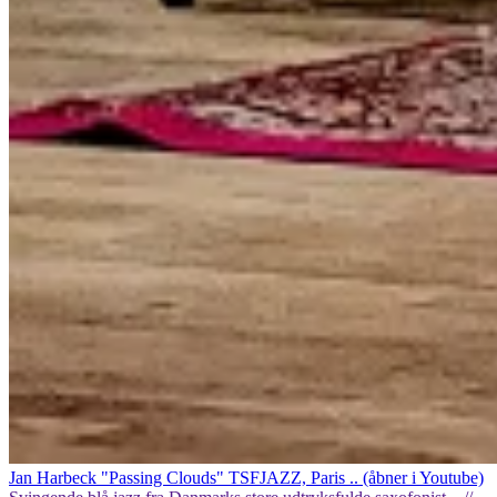
Jan Harbeck "Passing Clouds" TSFJAZZ, Paris .. (åbner i Youtube)