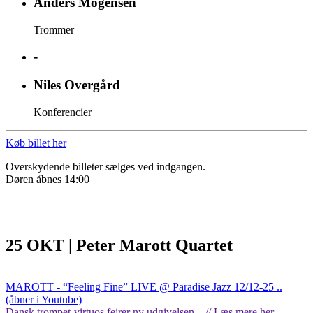
Anders Mogensen
Trommer
-
Niles Overgård
Konferencier
Køb billet her
Overskydende billeter sælges ved indgangen.
Døren åbnes 14:00
25 OKT | Peter Marott Quartet
MAROTT - “Feeling Fine” LIVE @ Paradise Jazz 12/12-25 ..
(åbner i Youtube)
Dansk trompet-virtuos fejrer ny udgivelsen .. // Læs mere her